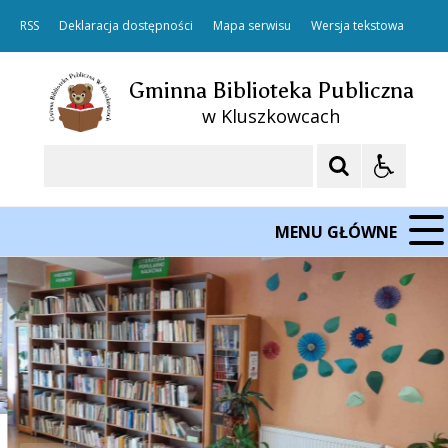
RSS
Deklaracja dostępności
Mapa serwisu
Wersja tekstowa
Gminna Biblioteka Publiczna
w Kluszkowcach
Szukaj
MENU GŁÓWNE