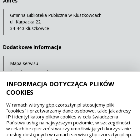
Adres
Gminna Biblioteka Publiczna w Kluszkowcach
ul. Karpacka 22
34-440 Kluszkowce
Dodatkowe Informacje
Mapa serwisu
Polityka prywatności
Deklaracja dostępności
INFORMACJA DOTYCZĄCA PLIKÓW
COOKIES
Spełniamy standardy dostępności oraz W3C
W ramach witryny gbp.czorsztyn.pl stosujemy pliki
"cookies" i przetwarzamy dane osobowe, takie jak adresy
WCAG 2.1
SECTION 508
EAA/EN 301549
IP i identyfikatory plików cookies w celu świadczenia
Państwu usług na najwyższym poziomie, w szczególności
w celach bezpieczeństwa czy umożliwiających korzystanie
IS 5568
z usług dostępnych w ramach serwisu gbp.czorsztyn.pl np.