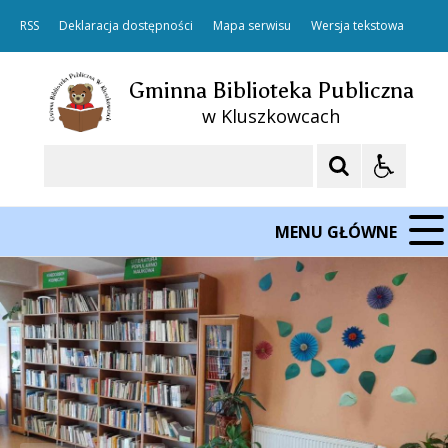
RSS
Deklaracja dostępności
Mapa serwisu
Wersja tekstowa
Gminna Biblioteka Publiczna
w Kluszkowcach
Szukaj
MENU GŁÓWNE