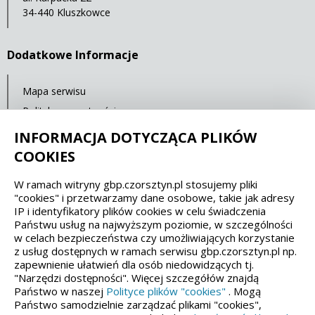
34-440 Kluszkowce
Dodatkowe Informacje
Mapa serwisu
Polityka prywatności
Deklaracja dostępności
INFORMACJA DOTYCZĄCA PLIKÓW
COOKIES
Spełniamy standardy dostępności oraz W3C
W ramach witryny gbp.czorsztyn.pl stosujemy pliki
"cookies" i przetwarzamy dane osobowe, takie jak adresy
WCAG 2.1
SECTION 508
EAA/EN 301549
IP i identyfikatory plików cookies w celu świadczenia
Państwu usług na najwyższym poziomie, w szczególności
w celach bezpieczeństwa czy umożliwiających korzystanie
IS 5568
z usług dostępnych w ramach serwisu gbp.czorsztyn.pl np.
zapewnienie ułatwień dla osób niedowidzących tj.
"Narzędzi dostępności". Więcej szczegółów znajdą
Państwo w naszej
Polityce plików "cookies"
. Mogą
Państwo samodzielnie zarządzać plikami "cookies",